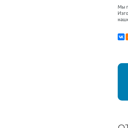
Мы 
Изг
наш
О