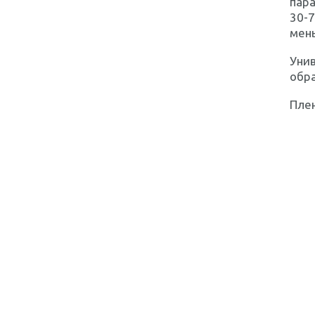
пар
30-7
мен
Уни
обр
Плен