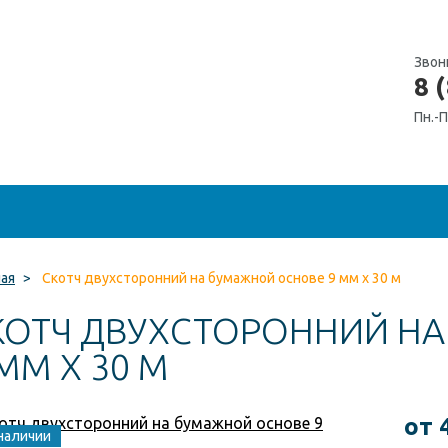
Звон
8 
Пн.-П
ная
>
Скотч двухсторонний на бумажной основе 9 мм x 30 м
КОТЧ ДВУХСТОРОННИЙ Н
ММ X 30 М
от 
наличии