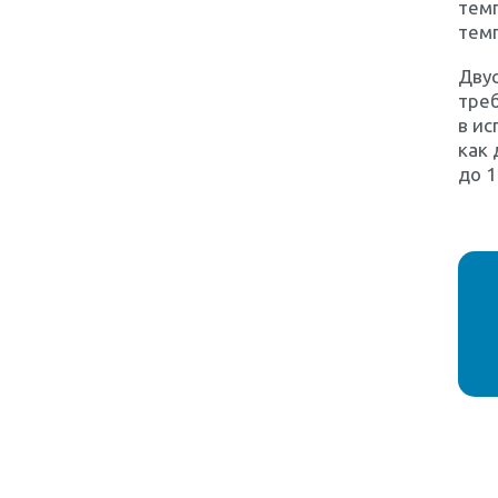
темп
тем
Двус
треб
в ис
как 
до 1