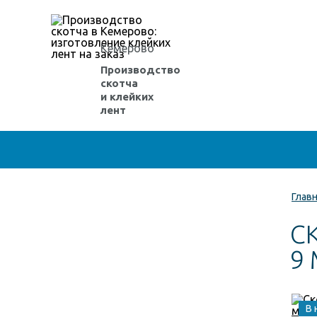
Кемерово
Производство
скотча
и клейких
лент
Глав
С
9 
В 