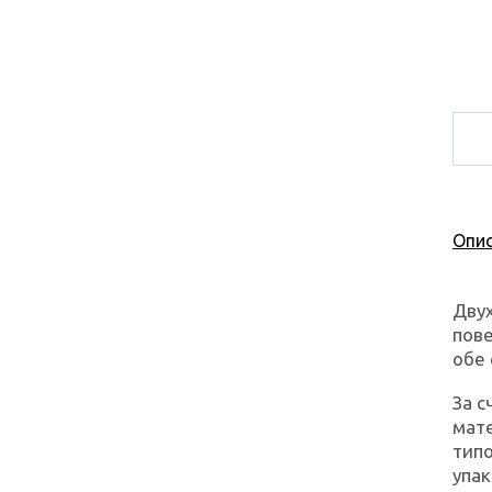
Опис
Двух
пове
обе
За с
мате
типо
упак