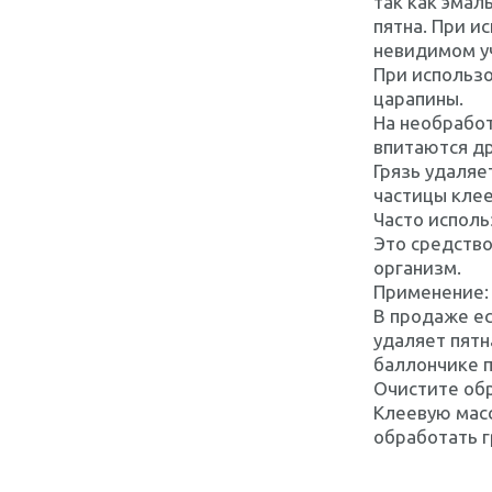
так как эмал
пятна. При и
невидимом у
При использо
царапины.
На необработ
впитаются др
Грязь удаляе
частицы клее
Часто исполь
Это средство
организм.
Применение: 
В продаже ес
удаляет пятн
баллончике п
Очистите обр
Клеевую масс
обработать г