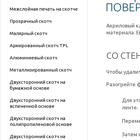
ПОВЕ
Межслойная печать на скотче
Прозрачный скотч
Акриловый кл
материала. Е
Малярный скотч
Армированный скотч TPL
СО СТЕ
Алюминиевый скотч
Металлизированный скотч
Чтобы удали
Двухсторонний скотч на
Разогрейте 
бумажной основе
Для эт
Двухсторонний скотч на
вспененной основе
ленте.
Двухсторонний скотч на
Переме
полипропиленовой основе
Затем 
Двухсторонний скотч на