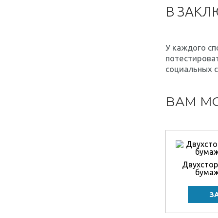
В ЗАК
У каждого сп
потестироват
социальных с
ВАМ МО
Двухстор
бумаж