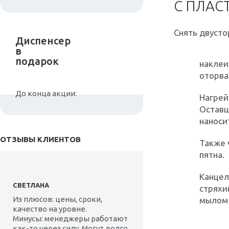
С ПЛАС
Снять двусто
Диспенсер
в
подарок
наклеи
оторва
До конца акции:
Нагрей
Оставш
наноси
ОТЗЫВЫ КЛИЕНТОВ
Также 
пятна.
Канцел
СВЕТЛАНА
стряхи
Из плюсов: цены, сроки,
мылом 
качество на уровне.
Минусы: менеджеры работают
как-то через силу. Могут долго