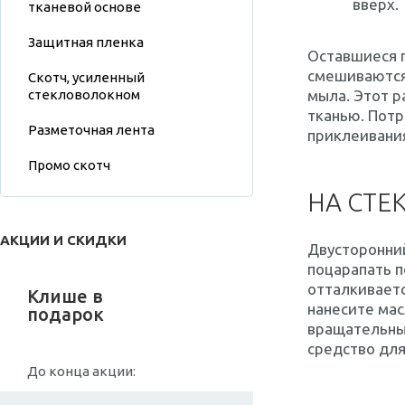
вверх.
тканевой основе
Защитная пленка
Оставшиеся 
смешиваются 
Скотч, усиленный
стекловолокном
мыла. Этот р
тканью. Потр
Разметочная лента
приклеивани
Промо скотч
НА СТЕ
АКЦИИ И СКИДКИ
Двусторонний
поцарапать п
отталкиваетс
Клише в
нанесите мас
подарок
вращательны
средство для
До конца акции: