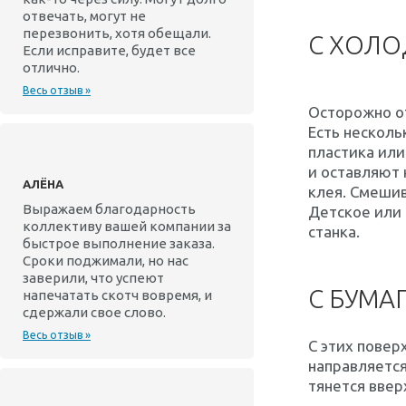
отвечать, могут не
перезвонить, хотя обещали.
С ХОЛ
Если исправите, будет все
отлично.
Весь отзыв »
Осторожно от
Есть несколь
пластика или
и оставляют 
АЛЁНА
клея. Смешив
Выражаем благодарность
Детское или 
коллективу вашей компании за
станка.
быстрое выполнение заказа.
Сроки поджимали, но нас
заверили, что успеют
С БУМА
напечатать скотч вовремя, и
сдержали свое слово.
Весь отзыв »
С этих повер
направляется
тянется ввер