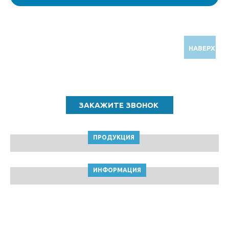
НАВЕРХ
Звоните по бесплатному номеру
8 (800) 5000 964
ПРОДУКЦИЯ
ИНФОРМАЦИЯ
ТПК Клейкие ленты © Кемерово, 2010-2026
Пользовательское соглашение