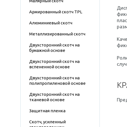
Малярный скотч
Дис
Армированный скотч TPL
фикс
плас
Алюминиевый скотч
разм
Металлизированный скотч
Кач
Двухсторонний скотч на
фик
бумажной основе
Рол
Двухсторонний скотч на
случ
вспененной основе
Двухсторонний скотч на
КР
полипропиленовой основе
Двухсторонний скотч на
Пре
тканевой основе
Защитная пленка
Скотч, усиленный