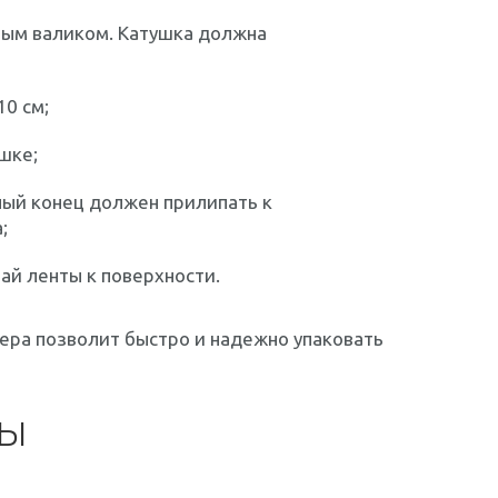
вым валиком. Катушка должна
0 см;
шке;
ный конец должен прилипать к
;
ай ленты к поверхности.
ера позволит быстро и надежно упаковать
НЫ