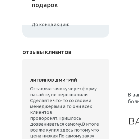
подарок
До конца акции:
ОТЗЫВЫ КЛИЕНТОВ
ЛИТВИНОВ ДМИТРИЙ
Оставлял заявку через форму
В за
на сайте, не перезвонили.
Сделайте что-то со своими
боль
менеджерами а то они всех
клиентов
проворонят.Пришлось
В
дозваниваться самому.В итоге
все же купил здесь потому что
цена низкая.По самому закзу