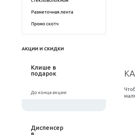
стекловолокном
Разметочная лента
Промо скотч
АКЦИИ И СКИДКИ
Клише в
КА
подарок
Чтоб
До конца акции:
маля
Диспенсер
в